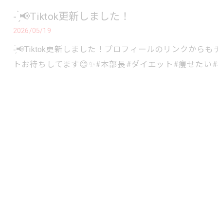
- ̗̀📢Tiktok更新しました！
2026/05/19
-̗̀📢Tiktok更新しました！⁡プロフィールのリン
トお待ちしてます😊✨️#本部長#ダイエット#痩せたい#