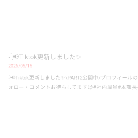
- ̗̀📢Tiktok更新しました✨
2026/05/15
-̗̀📢Tiktok更新しました✨\PART2公開中/⁡⁡プ
ォロー・コメントお待ちしてます😊#社内風景#本部長#T