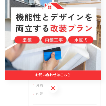
< 前のページ
一覧に戻る
次のページ >
カテゴリー
Categories
全てのカテゴリー
塗装
防水
お問い合わせはこちら
水回り
外構
お問い合わせはこちら
内装