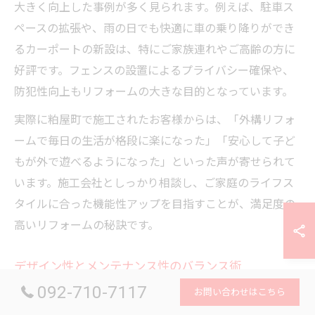
大きく向上した事例が多く見られます。例えば、駐車ス
ペースの拡張や、雨の日でも快適に車の乗り降りができ
るカーポートの新設は、特にご家族連れやご高齢の方に
好評です。フェンスの設置によるプライバシー確保や、
防犯性向上もリフォームの大きな目的となっています。
実際に粕屋町で施工されたお客様からは、「外構リフォ
ームで毎日の生活が格段に楽になった」「安心して子ど
もが外で遊べるようになった」といった声が寄せられて
います。施工会社としっかり相談し、ご家庭のライフス
タイルに合った機能性アップを目指すことが、満足度の
高いリフォームの秘訣です。
デザイン性とメンテナンス性のバランス術
092-710-7117
外構リフォームでは、見た目の美しさと維持管理のしや
お問い合わせはこちら
すさの両立が重要です。デザイン性を優先しすぎると、