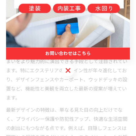
理想の住まいへ外構工事をするな
ら今がチャンス
リフォームで叶う最新外構デザインの魅力
リフォームによる外構工事は、福岡県糟屋郡粕屋町の住
お問い合わせはこちら
まいをより魅力的に演出できる手段として注目されてい
お問い合わせはこちら
ます。特にエクステリアのデザイン性が年々進化してお
り、デザインフェンスやカーポート、ウッドデッキの設
置など、機能性と美観を両立した最新の提案が増えてい
ます。
最新デザインの特徴は、単なる見た目の向上だけでな
く、プライバシー保護や防犯性アップ、快適な生活空間
の創出にもつながる点です。例えば、目隠しフェンスは