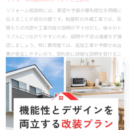
リフォーム相談時には、要望や予算の優先順位を明確に
伝えることが成功の鍵です。粕屋町の外構工事では、見
積もりの内訳や工事内容の説明が不十分だと、後々のト
ラブルにつながりやすいため、疑問や不安は遠慮せず確
認しましょう。特に費用面では、追加工事や予期せぬ出
費が発生しやすいので、契約前に詳細な説明を受けるこ
とが大切です。
また、デザインや機能性だけでなく、施工後のメンテナ
ンスや保証内容も事前に確認しておくと安心です。現地
調査や無料相談を積極的に利用し、複数業者を比較検討
することで、自分に合った最適なリフォームプランを見
つけやすくなります。