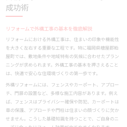
福岡県糟屋郡粕屋町で叶える外構リフォーム
成功術
リフォームで実現する理想の外構づくり
粕屋町の外構リフォーム事例とその特徴
リフォームで外構工事の基本を徹底解説
リフォームを成功に導く地域密着業者の選
び方
リフォームにおける外構工事は、住まいの印象や機能性
外構リフォームで暮らしやすさを追求する
を大きく左右する重要な工程です。特に福岡県糟屋郡粕
方法
屋町では、敷地条件や地域特有の気候に合わせたプラン
ニングが求められます。外構工事の基本を押さえること
リフォーム相談時のポイントと注意点
は、快適で安心な住環境づくりの第一歩です。
理想の住まいへ外構工事をするなら今がチャン
ス
外構リフォームには、フェンスやカーポート、アプロー
リフォームで叶う最新外構デザインの魅力
チ、門扉の設置など、多様な施工内容があります。例え
ば、フェンスはプライバシー確保や防犯、カーポートは
外構リフォームで住まいの価値を高める方
車の保護、アプローチや門柱は住まいの顔づくりに欠か
法
せません。こうした基礎知識を持つことで、ご自身のニ
タイミングを逃さない外構工事の始め方