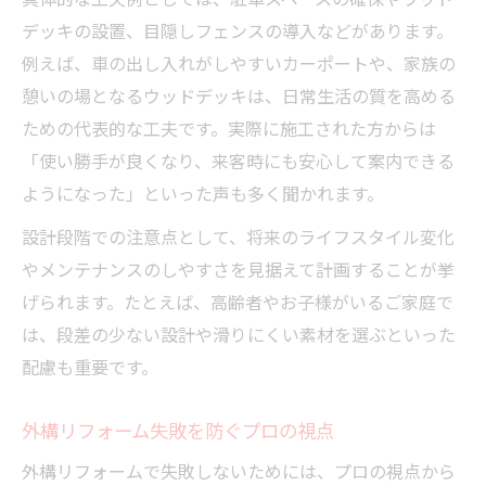
デザイン性とメンテナンス性のバランス術
デッキの設置、目隠しフェンスの導入などがあります。
リフォームで家族が快適に過ごせる外構計
例えば、車の出し入れがしやすいカーポートや、家族の
画
憩いの場となるウッドデッキは、日常生活の質を高める
費用を抑えるための外構工事選び方ガイド
ための代表的な工夫です。実際に施工された方からは
リフォームで外構費用を賢く抑えるヒント
「使い勝手が良くなり、来客時にも安心して案内できる
外構リフォーム費用の内訳を徹底解説
ようになった」といった声も多く聞かれます。
リフォーム見積もり比較でコストダウン実
設計段階での注意点として、将来のライフスタイル変化
現
やメンテナンスのしやすさを見据えて計画することが挙
外構リフォームの節約ポイントまとめ
げられます。たとえば、高齢者やお子様がいるご家庭で
費用対効果を考えたリフォーム業者選択術
は、段差の少ない設計や滑りにくい素材を選ぶといった
配慮も重要です。
外構リフォーム失敗を防ぐプロの視点
外構リフォームで失敗しないためには、プロの視点から