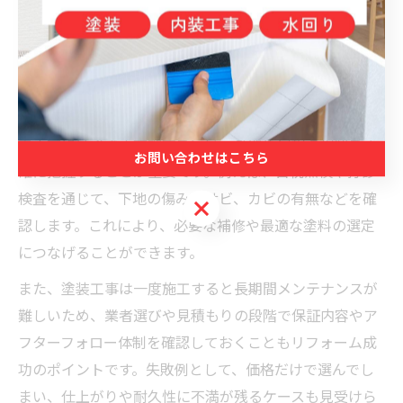
リフォームの観点から塗装工事を考える際、福岡県糟屋
郡粕屋町の気候や住まいの立地条件が大きく影響しま
す。特に外壁や屋根は風雨や紫外線による劣化が進みや
すく、表面のひび割れや色あせを放置すると、建物全体
の耐久性に悪影響を及ぼします。
工事前には必ず事前調査を行い、外壁や屋根の現状を正
お問い合わせはこちら
確に把握することが重要です。例えば、目視点検や打診
検査を通じて、下地の傷みやサビ、カビの有無などを確
お問い合わせはこちら
認します。これにより、必要な補修や最適な塗料の選定
につなげることができます。
また、塗装工事は一度施工すると長期間メンテナンスが
難しいため、業者選びや見積もりの段階で保証内容やア
フターフォロー体制を確認しておくこともリフォーム成
功のポイントです。失敗例として、価格だけで選んでし
まい、仕上がりや耐久性に不満が残るケースも見受けら