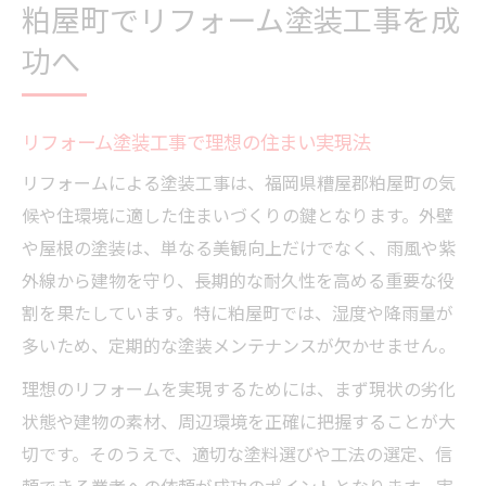
粕屋町でリフォーム塗装工事を成
リフォームを活かす塗装工事の極意
功へ
リフォーム効果引き出す塗装工事の選び方
リフォームが変える住環境と塗装の重要性
リフォーム塗装工事で理想の住まい実現法
塗装工事とリフォームの相乗効果を解説
リフォーム活用で長持ちする塗装工事法
リフォームによる塗装工事は、福岡県糟屋郡粕屋町の気
候や住環境に適した住まいづくりの鍵となります。外壁
塗装工事を成功へ導くリフォームの知識
や屋根の塗装は、単なる美観向上だけでなく、雨風や紫
塗装工事のポイントを徹底解説
外線から建物を守り、長期的な耐久性を高める重要な役
リフォーム視点で見る塗装工事の注意点
割を果たしています。特に粕屋町では、湿度や降雨量が
塗装工事選びでリフォーム成功を目指す
多いため、定期的な塗装メンテナンスが欠かせません。
リフォームに最適な塗装工事の見極め方
理想のリフォームを実現するためには、まず現状の劣化
耐久性に優れたリフォーム塗装工事とは
状態や建物の素材、周辺環境を正確に把握することが大
塗装工事の品質を左右するリフォーム要素
切です。そのうえで、適切な塗料選びや工法の選定、信
外壁リフォームなら知りたい選び方