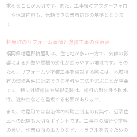
リフォーム視点の塗装工事で家を守る工夫
求めることが大切です。また、工事後のアフターフォロ
耐久性を重視したリフォーム塗装工事の選
ーや保証内容も、信頼できる業者選びの基準となりま
択
す。
福岡の気候に合った塗装リフォーム術
リフォームで実現する気候対応型塗装工事
粕屋町のリフォーム事情と塗装工事の注意点
福岡の気候に強いリフォーム塗装の工夫
福岡県糟屋郡粕屋町は、住宅地が多い一方で、気候の影
塗装工事のリフォームで湿気や雨に対策を
響による外壁や屋根の劣化が進みやすい地域です。その
ため、リフォームや塗装工事を検討する際には、地域特
リフォームで叶える福岡向け塗装工事の選
有の環境条件に対応できる塗料や工法を選ぶことが重要
び方
です。特に外壁塗装や屋根塗装は、塗料の耐久性や防水
気候に適したリフォーム塗装工事の秘訣
性、遮熱性などを重視する必要があります。
また、粕屋町では自治体の補助金制度の有無や、近隣住
民への配慮も大切なポイントです。工事中の騒音や塗料
の臭い、作業車両の出入りなど、トラブルを防ぐための