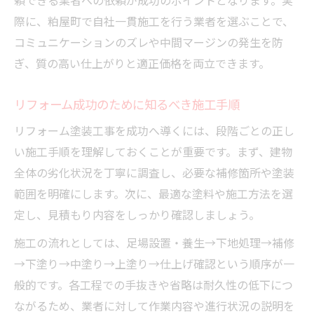
頼できる業者への依頼が成功のポイントとなります。実
リフォームで外壁塗装選びに失敗しない方
際に、粕屋町で自社一貫施工を行う業者を選ぶことで、
法
コミュニケーションのズレや中間マージンの発生を防
外壁リフォーム時のリフォーム塗装工事術
ぎ、質の高い仕上がりと適正価格を両立できます。
住まい守る外壁リフォームと塗装工事の関
リフォーム成功のために知るべき施工手順
係
リフォームで変わる外壁塗装の選び方
リフォーム塗装工事を成功へ導くには、段階ごとの正し
い施工手順を理解しておくことが重要です。まず、建物
塗装工事を活かす外壁リフォームの極意
全体の劣化状況を丁寧に調査し、必要な補修箇所や塗装
耐久性高めるリフォームの秘訣
範囲を明確にします。次に、最適な塗料や施工方法を選
リフォームで住まいの耐久性を強化する方
定し、見積もり内容をしっかり確認しましょう。
法
施工の流れとしては、足場設置・養生→下地処理→補修
塗装工事とリフォームで長寿命を実現する
→下塗り→中塗り→上塗り→仕上げ確認という順序が一
秘訣
般的です。各工程での手抜きや省略は耐久性の低下につ
リフォームが支える耐久性重視の塗装工事
ながるため、業者に対して作業内容や進行状況の説明を