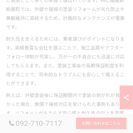
た施策として多くの家庭で選ばれています。特に糟屋郡
粕屋町では、外壁や屋根の塗装リフォームが劣化防止や
美観維持に直結するため、計画的なメンテナンスが重要
です。
耐久性を支えるためには、業者選びがポイントになりま
す。実績豊富な会社を選ぶことで、施工品質やアフター
フォロー体制が充実し、万が一の不具合にも迅速に対応
してもらえます。また、塗装工事後の長期保証制度を利
用することで、将来的なトラブルにも安心して備えるこ
とができます。
例えば、外壁塗装後に保証期間内で塗装の剥がれが見つ
かった場合、無償で補修対応を受けられた事例もありま
す。リフォームがもたらす安心感と耐久性の向上を実感
092-710-7117
するためにも、信頼できる専門業者との連携が不可欠で
お問い合わせはこちら
す。