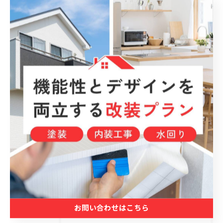
#外壁塗装
#屋根塗装
#福岡リフォーム
#株式会社ペントホーム
< 前のページ
一覧に戻る
次のページ >
カテゴリー
Categories
お問い合わせはこちら
全てのカテゴリー