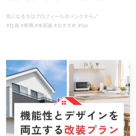
気になる方はプロフィールのリンクから🔗
#社長 #専務 #本部長 #おすすめ #fyp
< 前のページ
一覧に戻る
次のページ >
カテゴリー
Categories
全てのカテゴリー
塗装